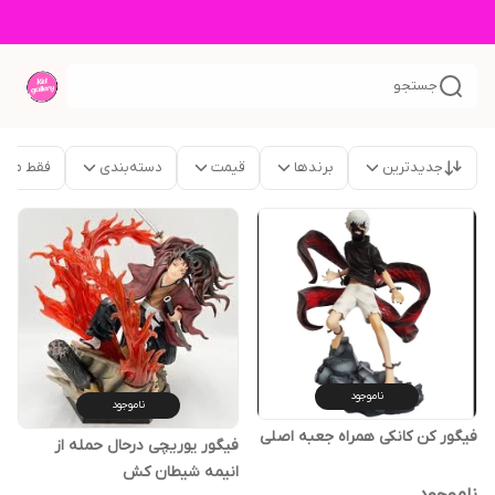
جستجو
جدیدترین
برندها
قیمت
دسته‌بندی
فقط محص
ناموجود
ناموجود
فیگور‌ کن کانکی همراه جعبه اصلی
فیگور یوریچی درحال حمله از
انیمه شیطان کش
ناموجود