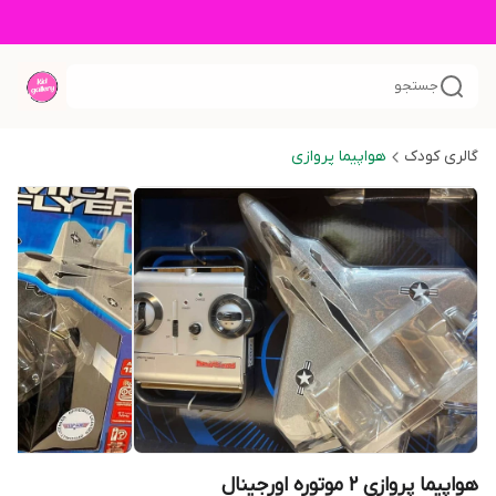
جستجو
گالری کودک
هواپیما پروازی
هواپیما پروازی ۲ موتوره اورجینال