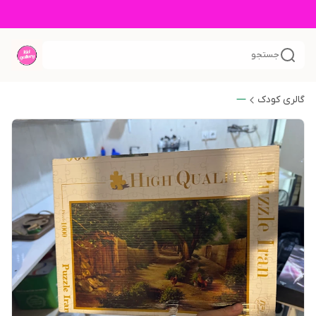
جستجو
گالری کودک
—