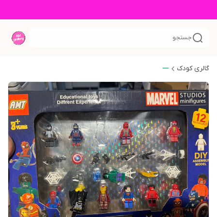
جستجو
گالری کودک
—