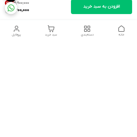
۴٬۹۰۰٬۰۰۰
46
%
افزودن به سبد خرید
2,600,000
خانه
دسته‌بندی
سبد خرید
پروفایل
دسترسی سریع
ارتباط با فروشگاه
درباره ما
اعضای فروشگاه گالری کودک همیشه آماده پشتیبانی از شما
مشتریان عزیز هستند
مفتخر هستیم که ما را انتخاب کردید