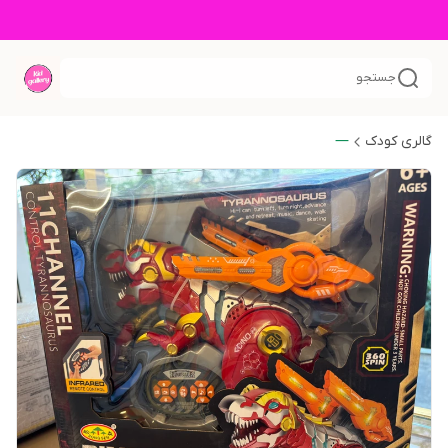
جستجو
گالری کودک
—