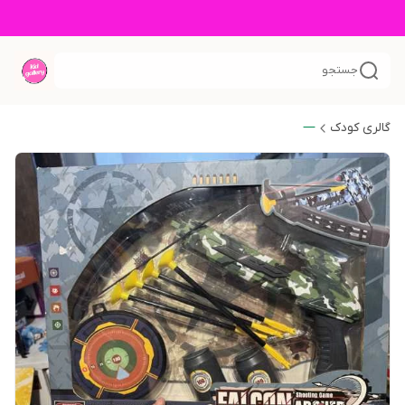
جستجو
گالری کودک
—