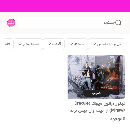
جستجو
پربازدیدترین
برندها
قیمت
دسته‌بندی
فقط م
ناموجود
فیگور دراکول میهاک (Dracule
Mihawk) از انیمه وان پیس برند
ناموجود